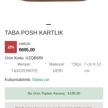
TABA POSH KARTLIK
₺890,00
22%
₺695,00
Ürün Kodu:
UZQB689
Menşei:
Materyal:
Ölçü:
7 cm X 12
T&#220;RKİYE
DERİ
cm
Kullanılabilirlik:
Stokta var
Bu Ürün Toplam Kazanç :
₺195,00