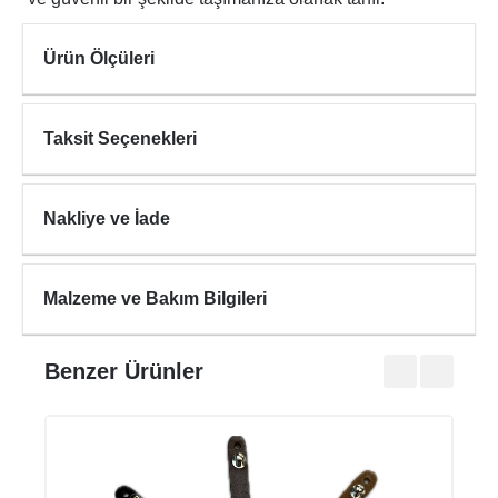
Ürün Ölçüleri
Taksit Seçenekleri
Nakliye ve İade
Malzeme ve Bakım Bilgileri
Benzer Ürünler
KAH
₺2.25
₺2.89