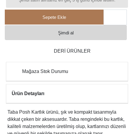
Şimdi satın alırsanız en geç 5 iş günü içinde teslim.
Sepete Ekle
Şimdi al
DERİ ÜRÜNLER
Mağaza Stok Durumu
Ürün Detayları
Taba Posh Kartlık ürünü, şık ve kompakt tasarımıyla
dikkat çeken bir aksesuardır. Taba rengindeki bu kartlık,
kaliteli malzemelerden üretilmiş olup, kartlarınızı düzenli
ve güvenli bir şekilde taşımanıza olanak tanır.