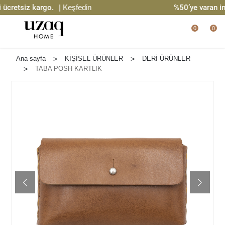
cretsiz kargo.
| Keşfedin
%50’ye varan indi
0
0
Ana sayfa
>
KİŞİSEL ÜRÜNLER
>
DERİ ÜRÜNLER
>
TABA POSH KARTLIK