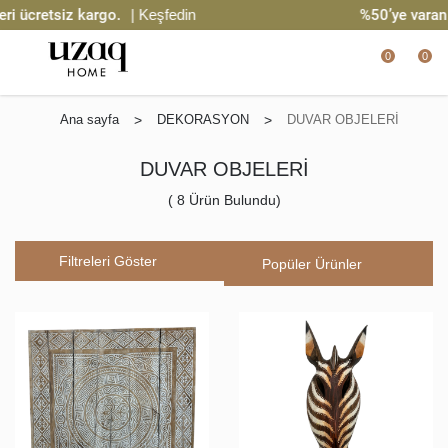
 ücretsiz kargo.
| Keşfedin
%50’ye varan i
0
0
Ana sayfa
>
DEKORASYON
>
DUVAR OBJELERİ
DUVAR OBJELERİ
(
8
Ürün Bulundu)
Filtreleri Göster