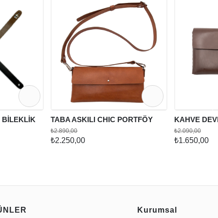
BİLEKLİK
TABA ASKILI CHIC PORTFÖY
KAHVE DEV
₺2.890,00
₺2.090,00
₺2.250,00
₺1.650,00
ÜNLER
Kurumsal