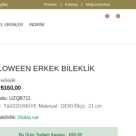
din
2000 TL üzeri ücretsiz kargo.
| Keşfedi
|
|
Projeler
Katalog
Mağazalarımız
0
0
EL ÜRÜNLER
İNDİRİM
LOWEEN ERKEK BİLEKLİK
₺210,00
₺160,00
odu:
UZQB711
:
T&#220;RKİYE
Materyal:
DERİ
Ölçü:
21 cm
bilirlik:
Stokta var
Bu Ürün Toplam Kazanç :
₺50,00