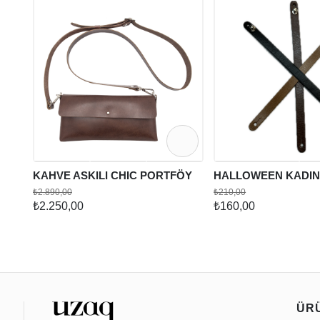
KAHVE ASKILI CHIC PORTFÖY
HALLOWEEN KADIN 
₺2.890,00
₺210,00
₺2.250,00
₺160,00
ÜR