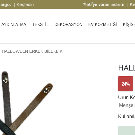
o.
| Keşfedin
%50’ye varan indirim
| Keşfe
AYDINLATMA
TEKSTİL
DEKORASYON
EV KOZMETİĞİ
KİŞİS
HALLOWEEN ERKEK BİLEKLİK
HAL
24%
Ürün K
Menşei
Kullanıla