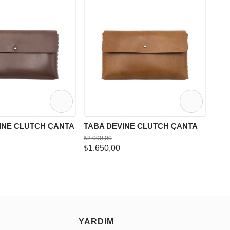
KAH
₺890
₺69
INE CLUTCH ÇANTA
TABA DEVINE CLUTCH ÇANTA
₺2.090,00
₺1.650,00
YARDIM