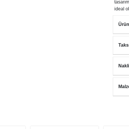
tasarım
ideal o
Ürün
Taks
Nakl
Malz