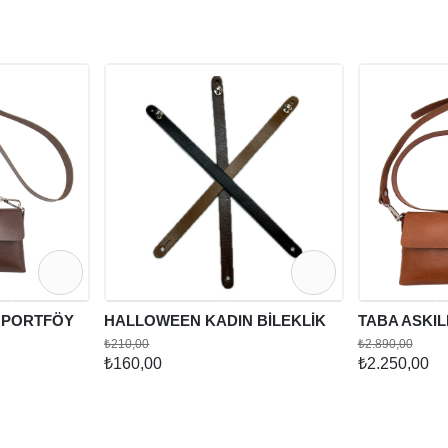
C PORTFÖY
HALLOWEEN KADIN BİLEKLİK
TABA ASKIL
₺210,00
₺2.890,00
₺160,00
₺2.250,00