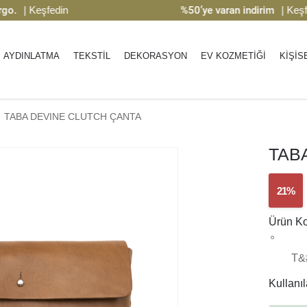
 Keşfedin
%50’ye varan indirim
| Keşfedin
AYDINLATMA
TEKSTİL
DEKORASYON
EV KOZMETİĞİ
KİŞİS
TABA DEVINE CLUTCH ÇANTA
TAB
21%
Ürün K
T&
Kullanıla