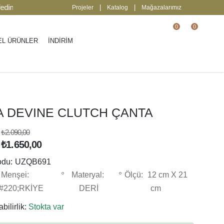
2000 TL üzeri ücretsiz kargo.
| Keşfedin
|
|
Projeler
Katalog
Mağazalarımız
0
0
EL ÜRÜNLER
İNDİRİM
A DEVINE CLUTCH ÇANTA
₺2.090,00
₺1.650,00
odu:
UZQB691
Menşei:
Materyal:
Ölçü:
12 cm X 21
#220;RKİYE
DERİ
cm
bilirlik:
Stokta var