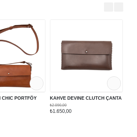
KAH
₺890
₺69
I CHIC PORTFÖY
KAHVE DEVINE CLUTCH ÇANTA
₺2.090,00
₺1.650,00