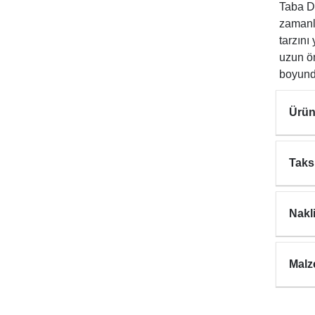
Taba De
zamanla
tarzını
uzun ö
boyund
Ürün
Taks
Nakl
Malz