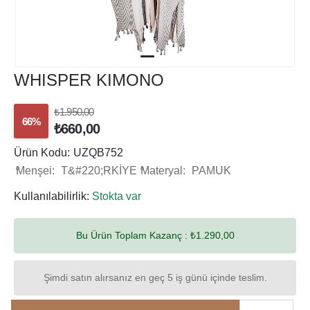
WHISPER KIMONO
₺1.950,00
66%
₺660,00
Ürün Kodu:
UZQB752
Menşei:
T&#220;RKİYE
Materyal:
PAMUK
Kullanılabilirlik:
Stokta var
Bu Ürün Toplam Kazanç :
₺1.290,00
Şimdi satın alırsanız en geç 5 iş günü içinde teslim.