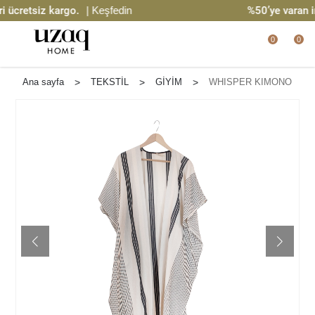
cretsiz kargo.
| Keşfedin
%50’ye varan ind
0
0
Ana sayfa
>
TEKSTİL
>
GİYİM
>
WHISPER KIMONO