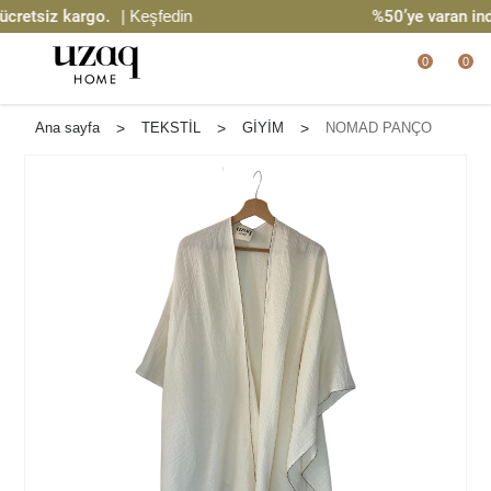
retsiz kargo.
| Keşfedin
%50’ye varan indir
0
0
Ana sayfa
>
TEKSTİL
>
GİYİM
>
NOMAD PANÇO