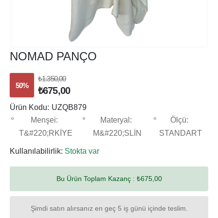
NOMAD PANÇO
₺1.350,00
50%
₺675,00
Ürün Kodu:
UZQB879
Menşei:
Materyal:
Ölçü:
T&#220;RKİYE
M&#220;SLİN
STANDART
Kullanılabilirlik:
Stokta var
Bu Ürün Toplam Kazanç :
₺675,00
Şimdi satın alırsanız en geç 5 iş günü içinde teslim.