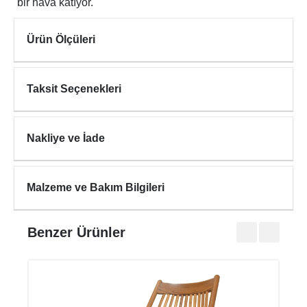
bir hava katıyor.
Ürün Ölçüleri
Taksit Seçenekleri
Nakliye ve İade
Malzeme ve Bakım Bilgileri
Benzer Ürünler
HAL
₺43.0
₺53.7