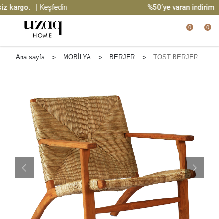
 kargo.
| Keşfedin
%50’ye varan indirim
| K
0
0
Ana sayfa
>
MOBİLYA
>
BERJER
>
TOST BERJER