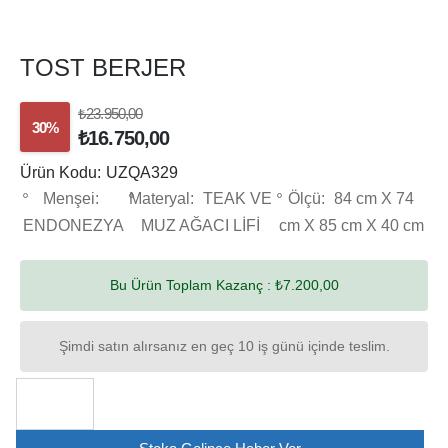
TOST BERJER
₺23.950,00
30%
₺16.750,00
Ürün Kodu:
UZQA329
Menşei:
Materyal:
TEAK VE
Ölçü:
84 cm X 74
ENDONEZYA
MUZ AĞACI LİFİ
cm X 85 cm X 40 cm
Bu Ürün Toplam Kazanç :
₺7.200,00
Şimdi satın alırsanız en geç 10 iş günü içinde teslim.