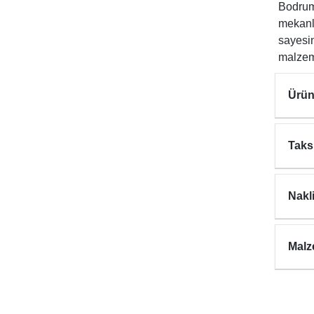
Bodrum 
mekanla
sayesin
malzem
Ürün
Taks
Nakl
Malz