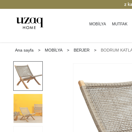
m
| Keşfedin
2000 TL üzeri ücretsiz kargo.
MOBİLYA
MUTFAK
Ana sayfa
>
MOBİLYA
>
BERJER
>
BODRUM KATLA