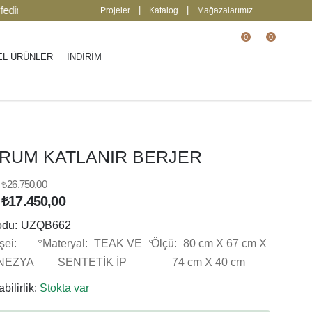
2000 TL üzeri ücretsiz kargo.
| Keşfedin
|
|
Projeler
Katalog
Mağazalarımız
0
0
EL ÜRÜNLER
İNDİRİM
RUM KATLANIR BERJER
₺26.750,00
₺17.450,00
odu:
UZQB662
ei:
Materyal:
TEAK VE
Ölçü:
80 cm X 67 cm X
NEZYA
SENTETİK İP
74 cm X 40 cm
bilirlik:
Stokta var