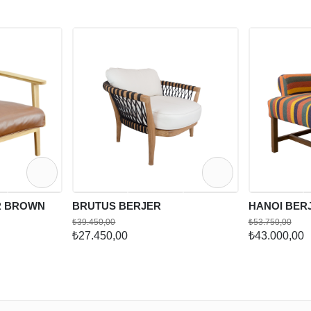
R BROWN
BRUTUS BERJER
HANOI BER
₺39.450,00
₺53.750,00
₺27.450,00
₺43.000,00