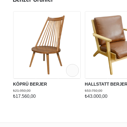
KÖPRÜ BERJER
HALLSTATT BERJE
₺21.950,00
₺53.750,00
₺17.560,00
₺43.000,00