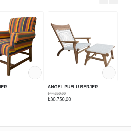
KOL
₺24.4
₺21.
JER
ANGEL PUFLU BERJER
₺44.250,00
₺30.750,00