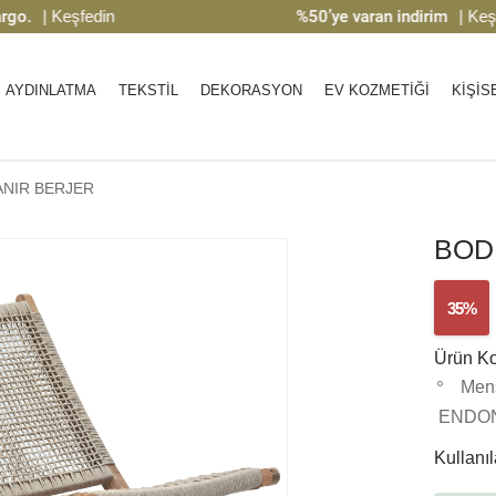
| Keşfedin
%50’ye varan indirim
| Keşfedin
AYDINLATMA
TEKSTİL
DEKORASYON
EV KOZMETİĞİ
KİŞİS
NIR BERJER
BOD
35%
Ürün K
Menş
ENDO
Kullanıla