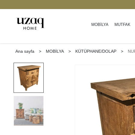
%50’ye varan indirim
| Keşfedin
2000
MOBİLYA
MUTFAK
Ana sayfa
>
MOBİLYA
>
KÜTÜPHANE/DOLAP
>
NU