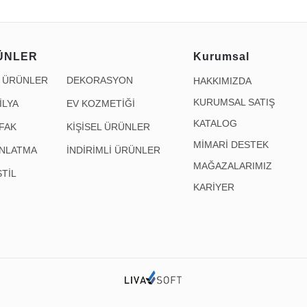
ÜNLER
Kurumsal
İ ÜRÜNLER
DEKORASYON
HAKKIMIZDA
KURUMSAL SATIŞ
İLYA
EV KOZMETİĞİ
KATALOG
FAK
KİŞİSEL ÜRÜNLER
MİMARİ DESTEK
INLATMA
İNDİRİMLİ ÜRÜNLER
MAĞAZALARIMIZ
TİL
KARİYER