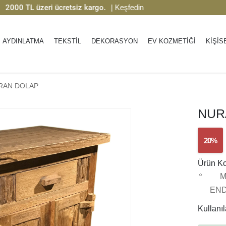
 TL üzeri ücretsiz kargo.
| Keşfedin
%50’ye
AYDINLATMA
TEKSTİL
DEKORASYON
EV KOZMETİĞİ
KİŞİS
RAN DOLAP
NUR
20%
Ürün K
M
EN
Kullanıla