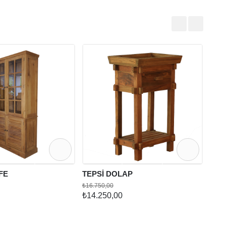
REA
₺60.9
₺48.
FE
TEPSİ DOLAP
₺16.750,00
₺14.250,00