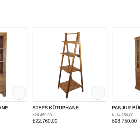
ANE
STEPS KÜTÜPHANE
PANJUR BÜ
₺28.450,00
₺114.750,00
₺22.760,00
₺98.750,00