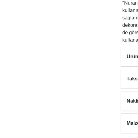
"Nuran 
kullanı
sağlaml
dekora
de görs
kullana
Ürün
Taks
Nakl
Malz