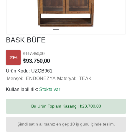
BASK BÜFE
₺117.450,00
20%
₺93.750,00
Ürün Kodu:
UZQB961
Menşei:
ENDONEZYA
Materyal:
TEAK
Kullanılabilirlik:
Stokta var
Bu Ürün Toplam Kazanç :
₺23.700,00
Şimdi satın alırsanız en geç 10 iş günü içinde teslim.