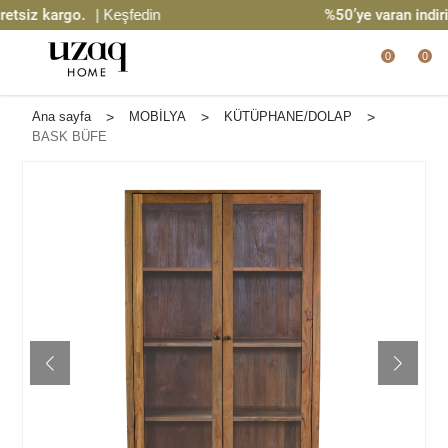
siz kargo.
| Keşfedin
%50’ye varan indirim
0
0
Ana sayfa
>
MOBİLYA
>
KÜTÜPHANE/DOLAP
>
BASK BÜFE