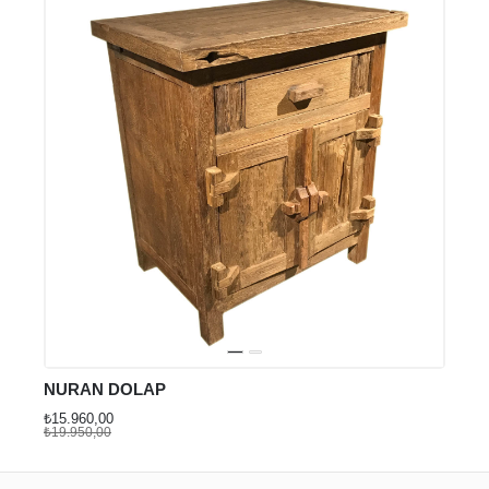
₺94.7
₺107.
NURAN DOLAP
₺15.960,00
₺19.950,00