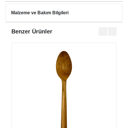
Malzeme ve Bakım Bilgileri
Benzer Ürünler
ROU
₺345
₺490