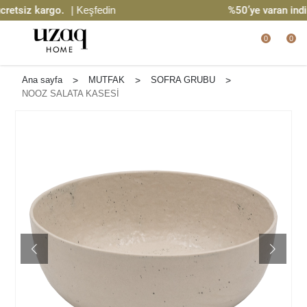
tsiz kargo.
| Keşfedin
%50’ye varan indiri
0
0
Ana sayfa
>
MUTFAK
>
SOFRA GRUBU
>
NOOZ SALATA KASESİ