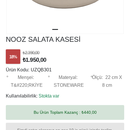
NOOZ SALATA KASESİ
₺2.390,00
18%
₺1.950,00
Ürün Kodu:
UZQB301
Menşei:
Materyal:
Ölçü:
22 cm X
T&#220;RKİYE
STONEWARE
8 cm
Kullanılabilirlik:
Stokta var
Bu Ürün Toplam Kazanç :
₺440,00