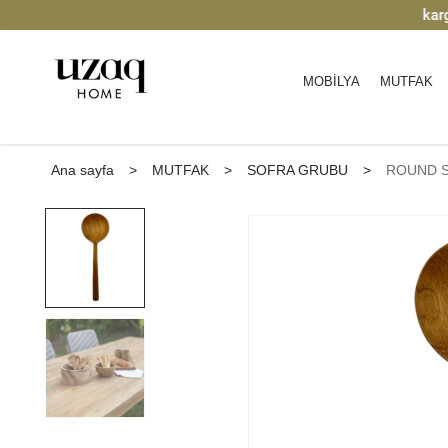
| Keşfedin
2000 TL üzeri ücretsiz kargo.
|
MOBİLYA
MUTFAK
Ana sayfa
>
MUTFAK
>
SOFRA GRUBU
>
ROUND 