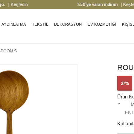
 Keşfedin
%50’ye varan indirim
| Keşfedin
AYDINLATMA
TEKSTİL
DEKORASYON
EV KOZMETİĞİ
KİŞİS
SPOON S
ROU
27%
Ürün K
M
EN
Kullanıla