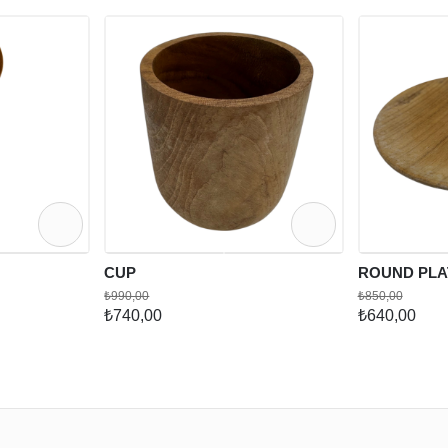
CUP
ROUND PLA
₺990,00
₺850,00
₺740,00
₺640,00