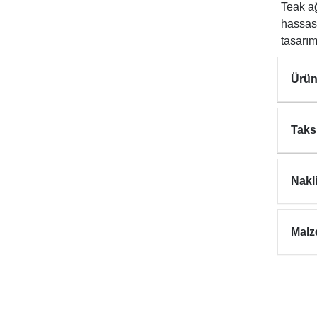
Teak a
hassas 
tasarım
Ürün
Taks
Nakl
Malz