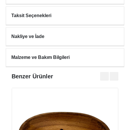
Taksit Seçenekleri
Nakliye ve İade
Malzeme ve Bakım Bilgileri
Benzer Ürünler
INC
₺740
₺990