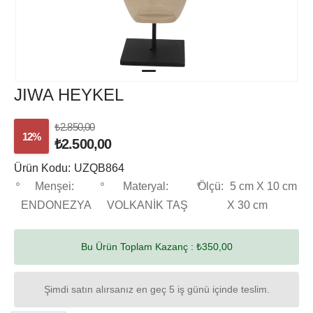
JIWA HEYKEL
₺2.850,00
12%
₺2.500,00
Ürün Kodu:
UZQB864
Menşei:
Materyal:
Ölçü:
5 cm X 10 cm
ENDONEZYA
VOLKANİK TAŞ
X 30 cm
Bu Ürün Toplam Kazanç :
₺350,00
Şimdi satın alırsanız en geç 5 iş günü içinde teslim.