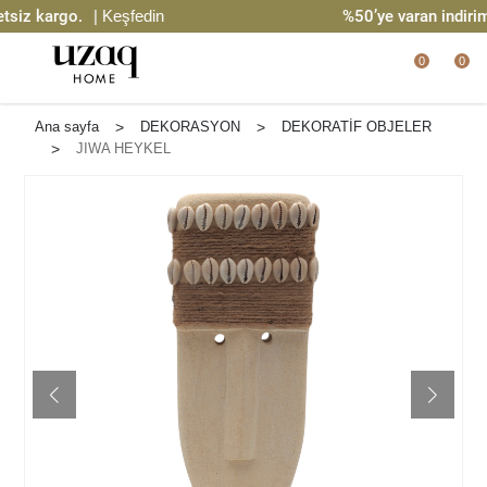
iz kargo.
| Keşfedin
%50’ye varan indirim
0
0
Ana sayfa
>
DEKORASYON
>
DEKORATİF OBJELER
>
JIWA HEYKEL