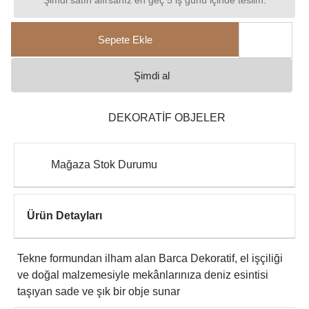
Şimdi satın alırsanız en geç 5 iş günü içinde teslim.
Sepete Ekle
Şimdi al
DEKORATİF OBJELER
Mağaza Stok Durumu
Ürün Detayları
Tekne formundan ilham alan Barca Dekoratif, el işçiliği
ve doğal malzemesiyle mekânlarınıza deniz esintisi
taşıyan sade ve şık bir obje sunar