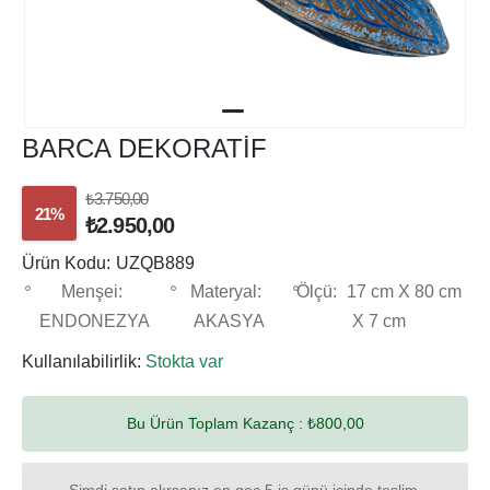
BARCA DEKORATİF
₺3.750,00
21%
₺2.950,00
Ürün Kodu:
UZQB889
Menşei:
Materyal:
Ölçü:
17 cm X 80 cm
ENDONEZYA
AKASYA
X 7 cm
Kullanılabilirlik:
Stokta var
Bu Ürün Toplam Kazanç :
₺800,00