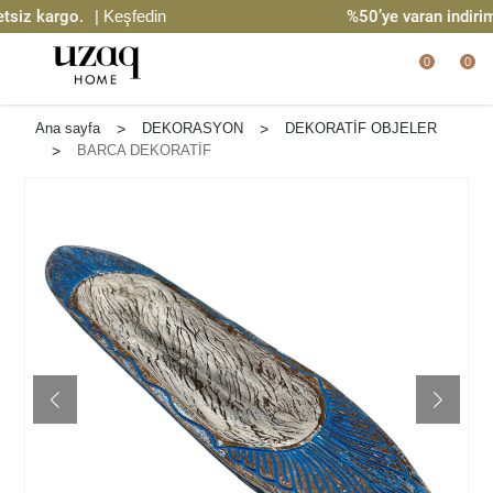
iz kargo.
| Keşfedin
%50’ye varan indirim
0
0
Ana sayfa
>
DEKORASYON
>
DEKORATİF OBJELER
>
BARCA DEKORATİF