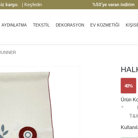
go.
| Keşfedin
%50’ye varan indirim
| Keşf
AYDINLATMA
TEKSTİL
DEKORASYON
EV KOZMETİĞİ
KİŞİS
RUNNER
HAL
40%
Ürün K
T&#
Kullanıla