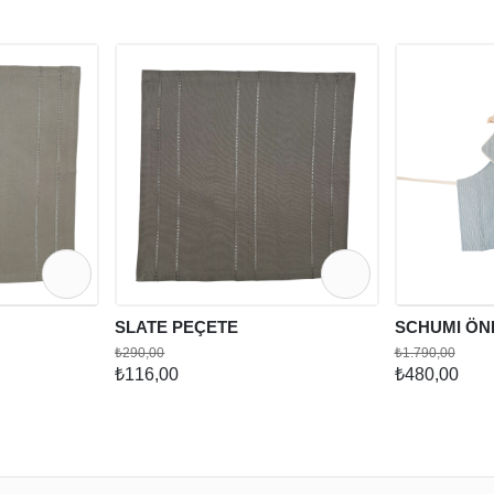
SLATE PEÇETE
SCHUMI ÖN
₺290,00
₺1.790,00
₺116,00
₺480,00