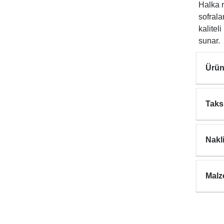
Halka r
sofrala
kalitel
sunar.
Ürün
Taks
Nakl
Malz