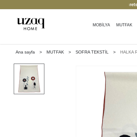
dirim
| Keşfedin
2000 TL üzeri ücretsiz kar
MOBİLYA
MUTFAK
Ana sayfa
>
MUTFAK
>
SOFRA TEKSTİL
>
HALKA 