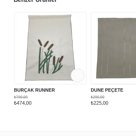
BURÇAK RUNNER
DUNE PEÇETE
₺790,00
₺290,00
₺474,00
₺225,00