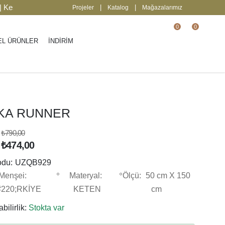
edin
2000 TL üzeri ücretsiz kargo.
| Keşfed
|
|
Projeler
Katalog
Mağazalarımız
0
0
EL ÜRÜNLER
İNDİRİM
KA RUNNER
₺790,00
₺474,00
odu:
UZQB929
Menşei:
Materyal:
Ölçü:
50 cm X 150
220;RKİYE
KETEN
cm
bilirlik:
Stokta var