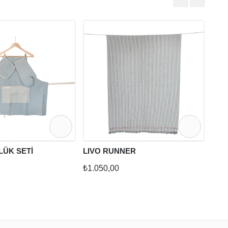
DIN
₺1.79
₺48
LÜK SETİ
LIVO RUNNER
₺1.050,00