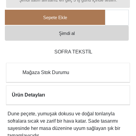
Şimdi satın alırsanız en geç 5 iş günü içinde teslim.
Sepete Ekle
Şimdi al
SOFRA TEKSTİL
Mağaza Stok Durumu
Ürün Detayları
Dune peçete, yumuşak dokusu ve doğal tonlarıyla
sofralara sıcak ve zarif bir hava katar. Sade tasarımı
sayesinde her masa düzenine uyum sağlayan şık bir
tamamlayıcıdır.