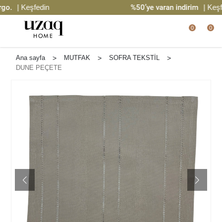
| Keşfedin
%50’ye varan indirim
| Keşfedi
0
0
Ana sayfa
>
MUTFAK
>
SOFRA TEKSTİL
>
DUNE PEÇETE