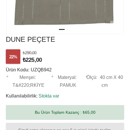
DUNE PEÇETE
₺290,00
22%
₺225,00
Ürün Kodu:
UZQB942
Menşei:
Materyal:
Ölçü:
40 cm X 40
T&#220;RKİYE
PAMUK
cm
Kullanılabilirlik:
Stokta var
Bu Ürün Toplam Kazanç :
₺65,00