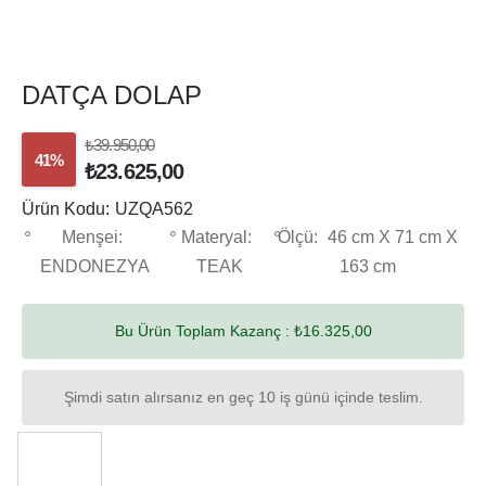
DATÇA DOLAP
₺39.950,00
41%
₺23.625,00
Ürün Kodu:
UZQA562
Menşei:
Materyal:
Ölçü:
46 cm X 71 cm X
ENDONEZYA
TEAK
163 cm
Bu Ürün Toplam Kazanç :
₺16.325,00
Şimdi satın alırsanız en geç 10 iş günü içinde teslim.