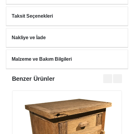
Taksit Seçenekleri
Nakliye ve İade
Malzeme ve Bakım Bilgileri
Benzer Ürünler
RHO
₺94.7
₺107.