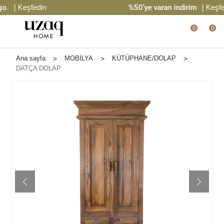
| Keşfedin
%50’ye varan indirim
| Keşfedi
0
0
Ana sayfa
>
MOBİLYA
>
KÜTÜPHANE/DOLAP
>
DATÇA DOLAP