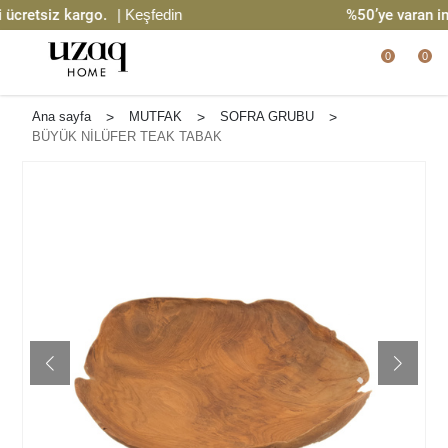
cretsiz kargo.
| Keşfedin
%50’ye varan indi
0
0
Ana sayfa
>
MUTFAK
>
SOFRA GRUBU
>
BÜYÜK NİLÜFER TEAK TABAK