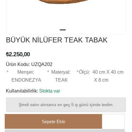
BÜYÜK NİLÜFER TEAK TABAK
₺2.250,00
Ürün Kodu:
UZQA202
Menşei:
Materyal:
Ölçü:
40 cm X 40 cm
ENDONEZYA
TEAK
X 8 cm
Kullanılabilirlik:
Stokta var
Şimdi satın alırsanız en geç 5 iş günü içinde teslim.
Sepete Ekle