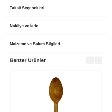
Taksit Seçenekleri
Nakliye ve İade
Malzeme ve Bakım Bilgileri
Benzer Ürünler
ROU
₺345
₺490