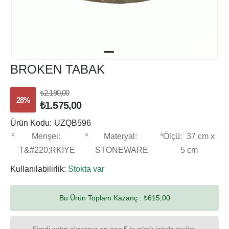
BROKEN TABAK
₺2.190,00
28%
₺1.575,00
Ürün Kodu:
UZQB596
Menşei:
Materyal:
Ölçü:
37 cm x
T&#220;RKİYE
STONEWARE
5 cm
Kullanılabilirlik:
Stokta var
Bu Ürün Toplam Kazanç :
₺615,00