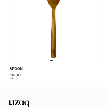
SPOON
₺345,00
₺490,00