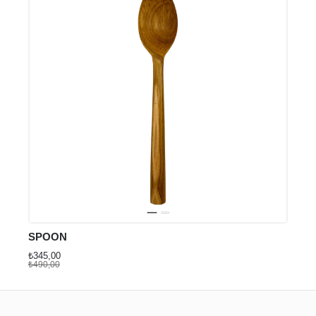
₺490
SPOON
₺345,00
₺490,00