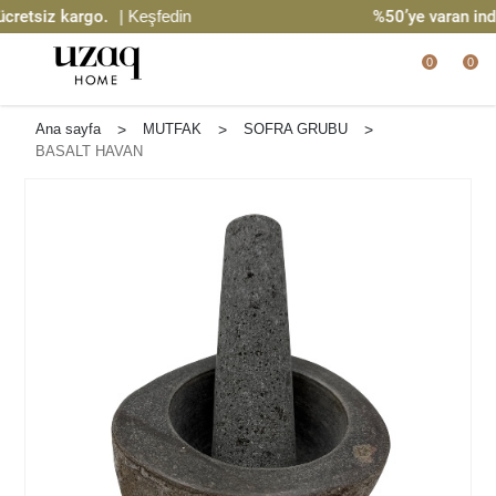
etsiz kargo.
| Keşfedin
%50’ye varan indir
0
0
Ana sayfa
>
MUTFAK
>
SOFRA GRUBU
>
BASALT HAVAN