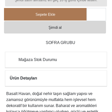
Şimdi satın alırsanız en geç 10 iş günü içinde teslim.
Sepete Ekle
Şimdi al
SOFRA GRUBU
Mağaza Stok Durumu
Ürün Detayları
Basalt Havan, doğal nehir taşın sağlam yapısı ve
zamansız görünümüyle mutfakta hem işlevsel hem
dekoratif bir kullanım sunar. Baharat ve aromatikleri
kolayca öğütmeye yardımcı olurken, güçlü ve estetik