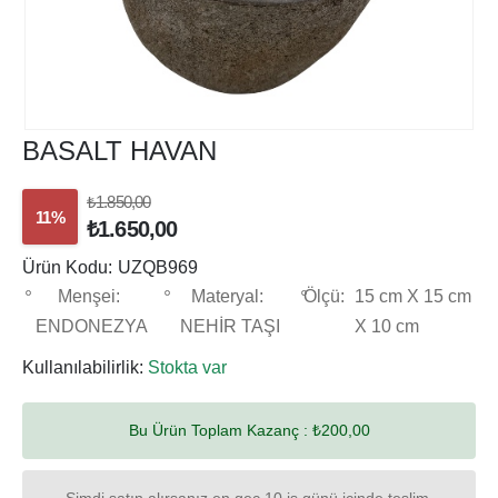
BASALT HAVAN
₺1.850,00
11%
₺1.650,00
Ürün Kodu:
UZQB969
Menşei:
Materyal:
Ölçü:
15 cm X 15 cm
ENDONEZYA
NEHİR TAŞI
X 10 cm
Kullanılabilirlik:
Stokta var
Bu Ürün Toplam Kazanç :
₺200,00