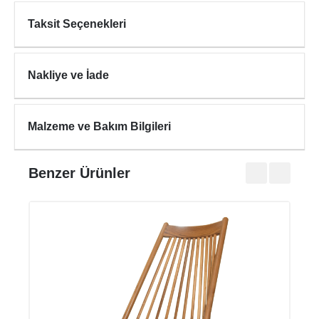
Taksit Seçenekleri
Nakliye ve İade
Malzeme ve Bakım Bilgileri
Benzer Ürünler
HAL
₺43.0
₺53.7