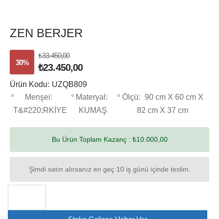
ZEN BERJER
₺33.450,00
30%
₺23.450,00
Ürün Kodu:
UZQB809
Menşei:
Materyal:
Ölçü:
90 cm X 60 cm X
T&#220;RKİYE
KUMAŞ
82 cm X 37 cm
Bu Ürün Toplam Kazanç :
₺10.000,00
Şimdi satın alırsanız en geç 10 iş günü içinde teslim.