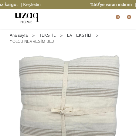
kargo.
| Keşfedin
%50’ye varan indirim
| K
0
0
Ana sayfa
>
TEKSTİL
>
EV TEKSTİLİ
>
YOLCU NEVRESİM BEJ