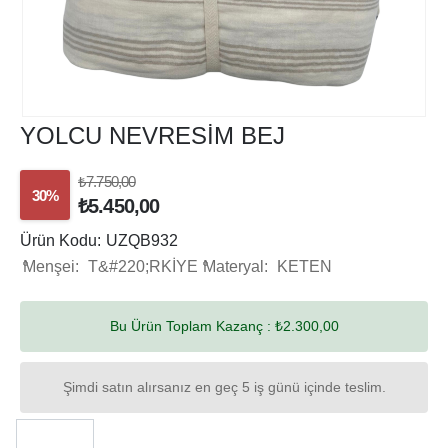
YOLCU NEVRESİM BEJ
₺7.750,00
30%
₺5.450,00
Ürün Kodu:
UZQB932
Menşei:
T&#220;RKİYE
Materyal:
KETEN
Bu Ürün Toplam Kazanç :
₺2.300,00
Şimdi satın alırsanız en geç 5 iş günü içinde teslim.