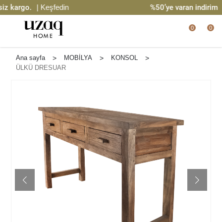
 kargo.
| Keşfedin
%50’ye varan indirim
| 
0
0
Ana sayfa
>
MOBİLYA
>
KONSOL
>
ÜLKÜ DRESUAR