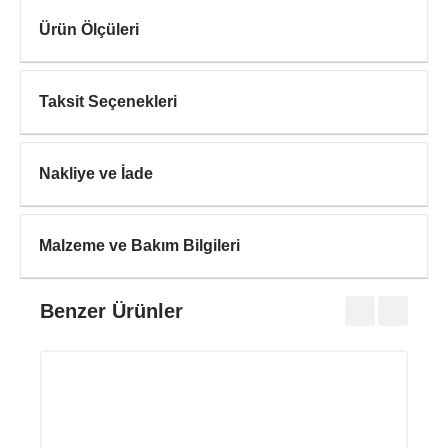
Ürün Ölçüleri
Taksit Seçenekleri
Nakliye ve İade
Malzeme ve Bakım Bilgileri
Benzer Ürünler
FUS
₺34.2
₺42.7