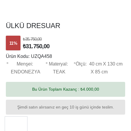
ÜLKÜ DRESUAR
₺35.750,00
11%
₺31.750,00
Ürün Kodu:
UZQA458
Menşei:
Materyal:
Ölçü:
40 cm X 130 cm
ENDONEZYA
TEAK
X 85 cm
Bu Ürün Toplam Kazanç :
₺4.000,00
Şimdi satın alırsanız en geç 10 iş günü içinde teslim.