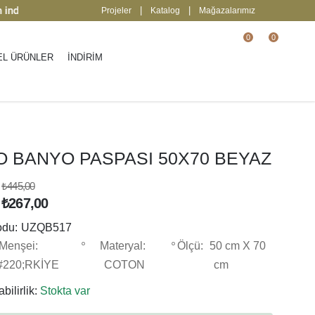
rim
| Keşfedin
2000 TL üzeri ücretsiz karg
|
|
Projeler
Katalog
Mağazalarımız
0
0
EL ÜRÜNLER
İNDİRİM
O BANYO PASPASI 50X70 BEYAZ
₺445,00
₺267,00
odu:
UZQB517
Menşei:
Materyal:
Ölçü:
50 cm X 70
#220;RKİYE
COTON
cm
bilirlik:
Stokta var