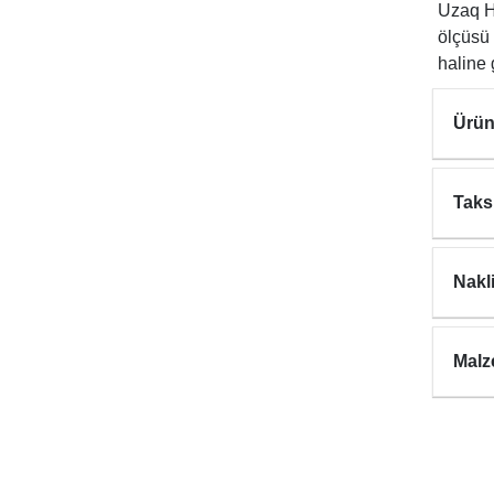
Uzaq H
ölçüsü 
haline 
Ürün
Taks
Nakl
Malz