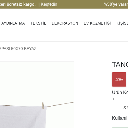
cretsiz kargo.
| Keşfedin
%50’ye varan indi
AYDINLATMA
TEKSTİL
DEKORASYON
EV KOZMETİĞİ
KİŞİS
PASI 50X70 BEYAZ
TAN
40%
Ürün K
T&
Kullanıla