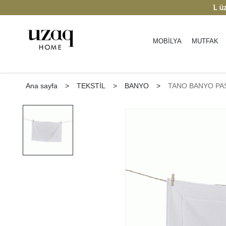
e varan indirim
| Keşfedin
2000 TL üzeri ü
MOBİLYA
MUTFAK
Ana sayfa
>
TEKSTİL
>
BANYO
>
TANO BANYO PAS