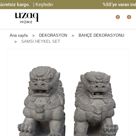
retsiz kargo.
| Keşfedin
%50’ye varan indir
0
0
Ana sayfa
>
DEKORASYON
>
BAHÇE DEKORASYONU
>
SAMSI HEYKEL SET