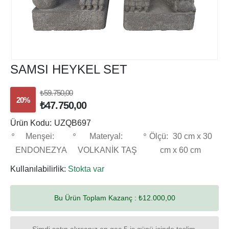
SAMSI HEYKEL SET
₺59.750,00
20%
₺47.750,00
Ürün Kodu:
UZQB697
Menşei:
Materyal:
Ölçü:
30 cm x 30
ENDONEZYA
VOLKANİK TAŞ
cm x 60 cm
Kullanılabilirlik:
Stokta var
Bu Ürün Toplam Kazanç :
₺12.000,00