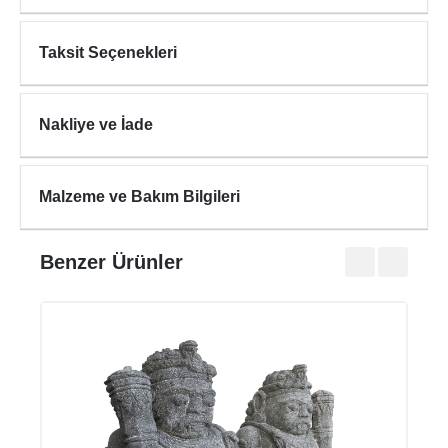
Taksit Seçenekleri
Nakliye ve İade
Malzeme ve Bakım Bilgileri
Benzer Ürünler
HAL
₺27.0
₺33.7