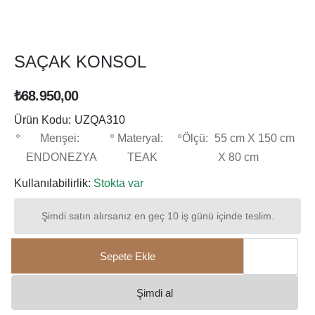
SAÇAK KONSOL
₺68.950,00
Ürün Kodu:
UZQA310
Menşei:
Materyal:
Ölçü:
55 cm X 150 cm
ENDONEZYA
TEAK
X 80 cm
Kullanılabilirlik:
Stokta var
Şimdi satın alırsanız en geç 10 iş günü içinde teslim.
Sepete Ekle
Şimdi al