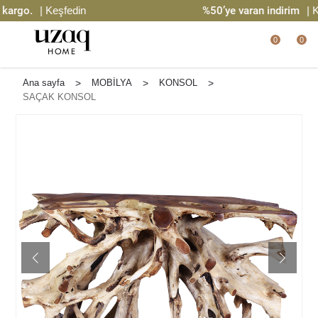
rgo.
| Keşfedin
%50’ye varan indirim
| Keş
0
0
Ana sayfa
>
MOBİLYA
>
KONSOL
>
SAÇAK KONSOL