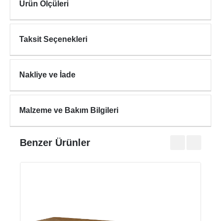
Ürün Ölçüleri
Taksit Seçenekleri
Nakliye ve İade
Malzeme ve Bakım Bilgileri
Benzer Ürünler
FUS
₺34.2
₺42.7