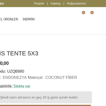
 Keşfedin
2000 TL üzeri ücretsiz kargo.
| 
|
|
Projeler
Katalog
Mağazalarımız
0
0
EL ÜRÜNLER
İNDİRİM
IS TENTE 5X3
0,00
odu:
UZQB880
:
ENDONEZYA
Materyal:
COCONUT FİBER
bilirlik:
Stokta var
Şimdi satın alırsanız en geç 10 iş günü içinde teslim.