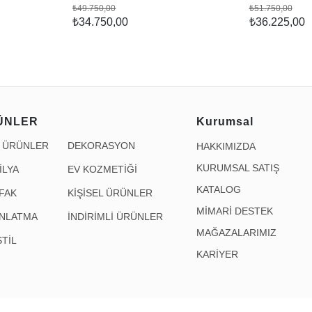
₺49.750,00
₺51.750,00
₺34.750,00
₺36.225,00
ÜNLER
Kurumsal
İ ÜRÜNLER
DEKORASYON
HAKKIMIZDA
KURUMSAL SATIŞ
İLYA
EV KOZMETİĞİ
KATALOG
FAK
KİŞİSEL ÜRÜNLER
MİMARİ DESTEK
INLATMA
İNDİRİMLİ ÜRÜNLER
MAĞAZALARIMIZ
TİL
KARİYER