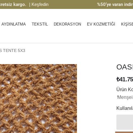
iz kargo.
| Keşfedin
%50’ye varan indirim
|
AYDINLATMA
TEKSTİL
DEKORASYON
EV KOZMETİĞİ
KİŞİS
S TENTE 5X3
OAS
₺41.75
Ürün K
Menşei
Kullanıla