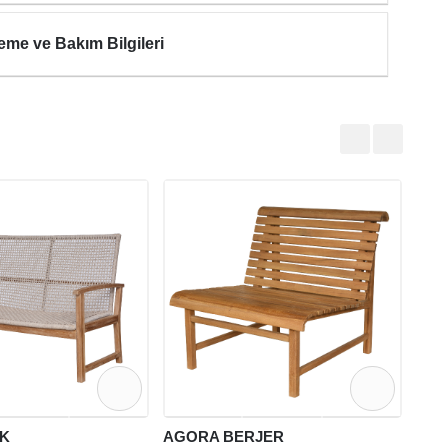
eme ve Bakım Bilgileri
HAV
₺32.9
₺23.
K
AGORA BERJER