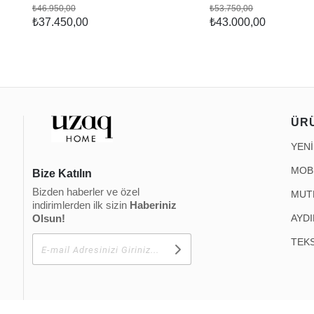
₺46.950,00
₺53.750,00
₺37.450,00
₺43.000,00
ÜR
YEN
MOB
Bize Katılın
Bizden haberler ve özel
MUT
indirimlerden ilk sizin
Haberiniz
Olsun!
AYD
TEKS