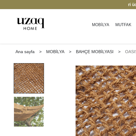
an indirim
| Keşfedin
2000 TL üzeri ücrets
MOBİLYA
MUTFAK
Ana sayfa
>
MOBİLYA
>
BAHÇE MOBİLYASI
>
OASI