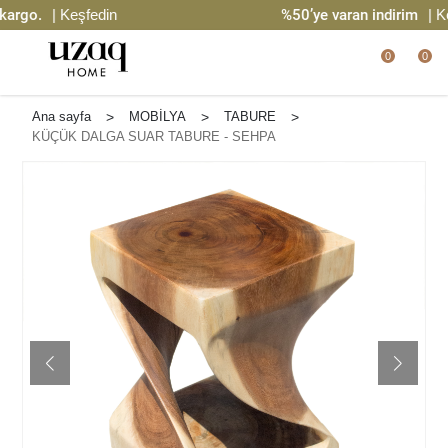
go.
| Keşfedin
%50’ye varan indirim
| Keşf
0
0
Ana sayfa
>
MOBİLYA
>
TABURE
>
KÜÇÜK DALGA SUAR TABURE - SEHPA