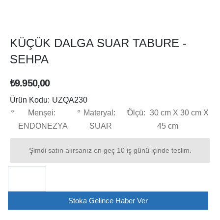
KÜÇÜK DALGA SUAR TABURE -
SEHPA
₺9.950,00
Ürün Kodu:
UZQA230
Menşei:
Materyal:
Ölçü:
30 cm X 30 cm X
ENDONEZYA
SUAR
45 cm
Şimdi satın alırsanız en geç 10 iş günü içinde teslim.
Stoka Gelince Haber Ver