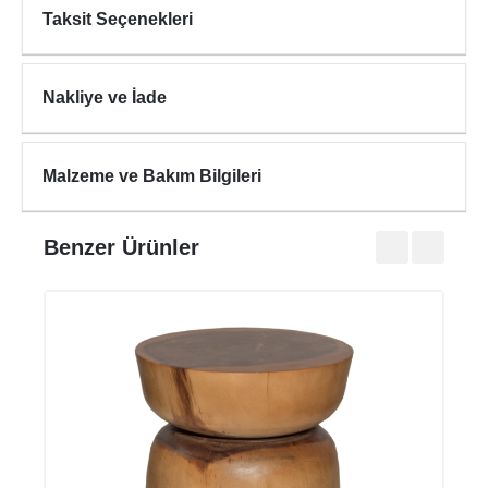
Taksit Seçenekleri
Nakliye ve İade
Malzeme ve Bakım Bilgileri
Benzer Ürünler
AUR
₺18.2
₺22.7