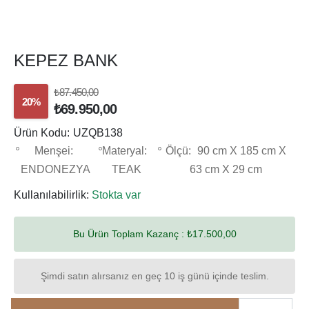
KEPEZ BANK
₺87.450,00
20%
₺69.950,00
Ürün Kodu:
UZQB138
Menşei:
Materyal:
Ölçü:
90 cm X 185 cm X
ENDONEZYA
TEAK
63 cm X 29 cm
Kullanılabilirlik:
Stokta var
Bu Ürün Toplam Kazanç :
₺17.500,00
Şimdi satın alırsanız en geç 10 iş günü içinde teslim.