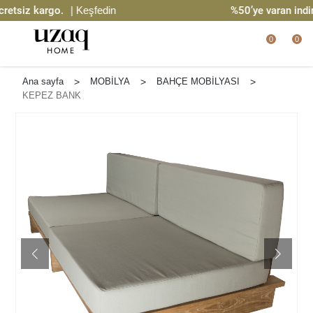
tsiz kargo.
| Keşfedin
%50’ye varan indirim
0
0
Ana sayfa
>
MOBİLYA
>
BAHÇE MOBİLYASI
>
KEPEZ BANK