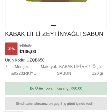
KABAK LİFLİ ZEYTİNYAĞLI SABUN
₺195,00
31%
₺135,00
Ürün Kodu:
UZQB650
Menşei:
Materyal:
KABAK LİFİ VE
Ölçü:
T&#220;RKİYE
SABUN
120 gr
Bu Ürün Toplam Kazanç :
₺60,00
Şimdi satın alırsanız en geç 5 iş günü içinde teslim.