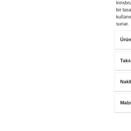
Innsbru
bir tas
kullan
sunar.
Ürün
Taks
Nakl
Malz