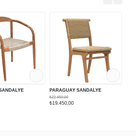
URU
₺23.7
₺16.
SANDALYE
PARAGUAY SANDALYE
₺22.450,00
₺19.450,00