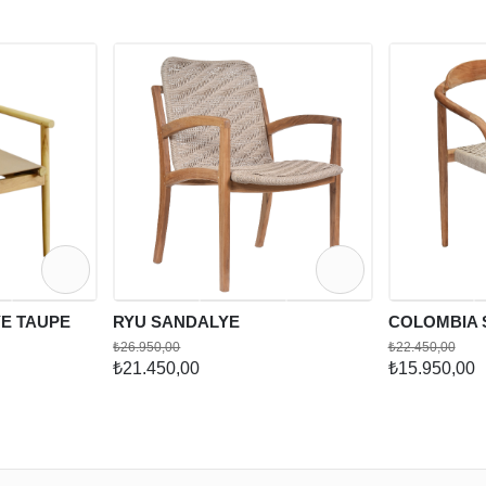
E TAUPE
RYU SANDALYE
COLOMBIA 
₺26.950,00
₺22.450,00
₺21.450,00
₺15.950,00