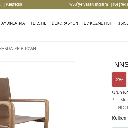
eşfedin
%50’ye varan indirim
| Keşfedin
AYDINLATMA
TEKSTİL
DEKORASYON
EV KOZMETİĞİ
KİŞİS
 SANDALYE BROWN
INN
20%
Ürün K
Men
ENDO
Kullanıla