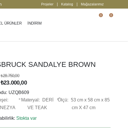
2000 TL üzeri ücretsiz kargo.
| Keşfedin
|
|
Projeler
Katalog
Mağazalarımız
0
0
EL ÜRÜNLER
İNDİRİM
SBRUCK SANDALYE BROWN
₺28.750,00
₺23.000,00
odu:
UZQB609
şei:
Materyal:
DERİ
Ölçü:
53 cm x 58 cm x 85
NEZYA
VE TEAK
cm X 47 cm
bilirlik:
Stokta var