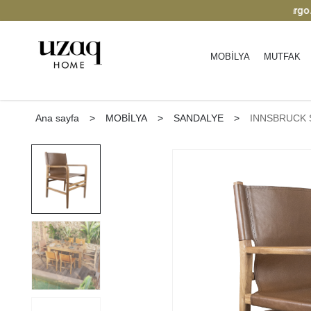
 Keşfedin
2000 TL üzeri ücretsiz kargo.
| K
MOBİLYA
MUTFAK
Ana sayfa
>
MOBİLYA
>
SANDALYE
>
INNSBRUCK