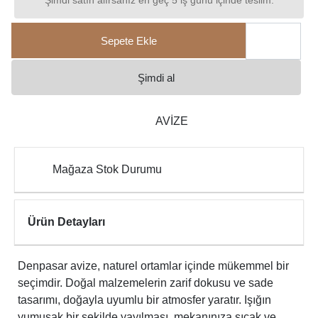
Şimdi satın alırsanız en geç 5 iş günü içinde teslim.
Sepete Ekle
Şimdi al
AVİZE
Mağaza Stok Durumu
Ürün Detayları
Denpasar avize, naturel ortamlar içinde mükemmel bir
seçimdir. Doğal malzemelerin zarif dokusu ve sade
tasarımı, doğayla uyumlu bir atmosfer yaratır. Işığın
yumuşak bir şekilde yayılması, mekanınıza sıcak ve