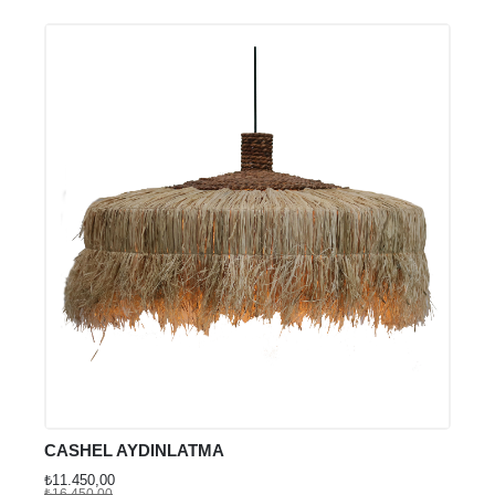
KIL
₺13.7
₺19.9
CASHEL AYDINLATMA
₺11.450,00
₺16.450,00