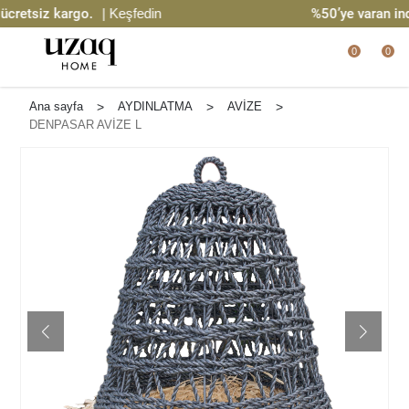
retsiz kargo.
| Keşfedin
%50’ye varan indir
0
0
Ana sayfa
>
AYDINLATMA
>
AVİZE
>
DENPASAR AVİZE L