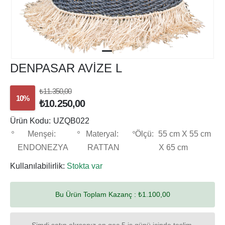
DENPASAR AVİZE L
₺11.350,00
10%
₺10.250,00
Ürün Kodu:
UZQB022
Menşei:
Materyal:
Ölçü:
55 cm X 55 cm
ENDONEZYA
RATTAN
X 65 cm
Kullanılabilirlik:
Stokta var
Bu Ürün Toplam Kazanç :
₺1.100,00