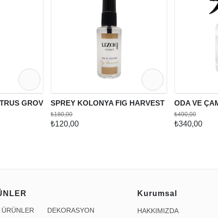
ITRUS GROVE
SPREY KOLONYA FIG HARVEST
ODA VE ÇA
₺180,00
₺490,00
₺120,00
₺340,00
ÜNLER
Kurumsal
İ ÜRÜNLER
DEKORASYON
HAKKIMIZDA