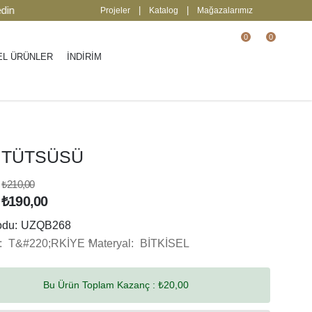
2000 TL üzeri ücretsiz kargo.
| Keşfedin
|
|
Projeler
Katalog
Mağazalarımız
0
0
EL ÜRÜNLER
İNDİRİM
 TÜTSÜSÜ
₺210,00
₺190,00
odu:
UZQB268
:
T&#220;RKİYE
Materyal:
BİTKİSEL
Bu Ürün Toplam Kazanç :
₺20,00