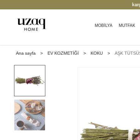
| Keşfedin
2000 TL üzeri ücretsiz kargo.
|
MOBİLYA
MUTFAK
Ana sayfa
>
EV KOZMETİĞİ
>
KOKU
>
AŞK TÜTSÜ