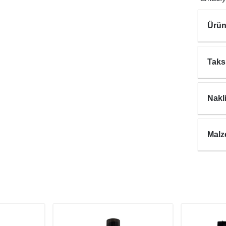
Ürün
Taks
Nakl
Malz