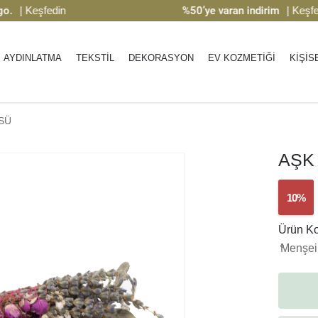
 Keşfedin
%50’ye varan indirim
| Keşfedin
AYDINLATMA
TEKSTİL
DEKORASYON
EV KOZMETİĞİ
KİŞİS
SÜ
AŞK
10%
Ürün K
Menşei