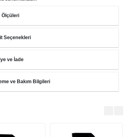
 Ölçüleri
it Seçenekleri
iye ve İade
eme ve Bakım Bilgileri
KOK