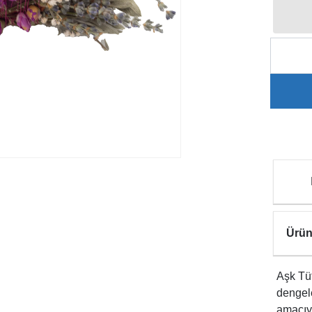
Ürün
Aşk Tüt
dengel
amacıy