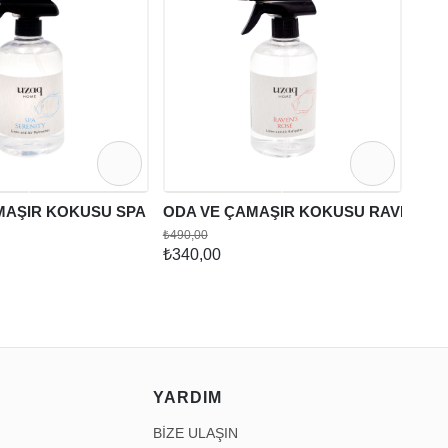
₺80
MAŞIR KOKUSU SPA SERENITY
ODA VE ÇAMAŞIR KOKUSU RAVEN'S 
₺490,00
₺340,00
YARDIM
BİZE ULAŞIN