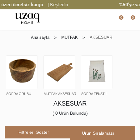
zeri ücretsiz kargo.
| Keşfedin
%50’ye var
0
0
Ana sayfa
>
MUTFAK
>
AKSESUAR
SOFRA GRUBU
MUTFAK AKSESUAR
SOFRA TEKSTİL
AKSESUAR
(
0
Ürün Bulundu)
Filtreleri Göster