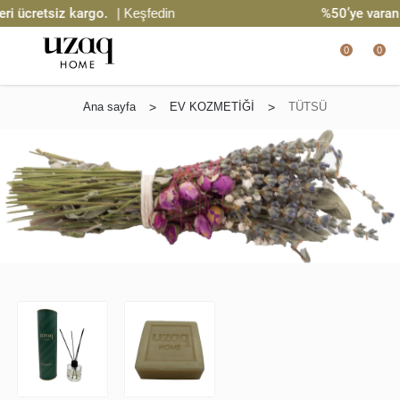
i ücretsiz kargo.
| Keşfedin
%50’ye varan i
0
0
Ana sayfa
>
EV KOZMETİĞİ
>
TÜTSÜ