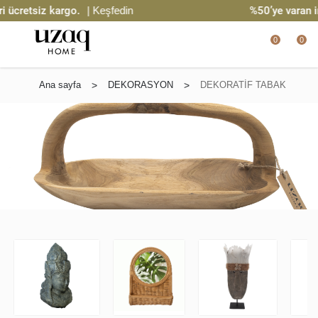
ücretsiz kargo.
| Keşfedin
%50’ye varan in
0
0
Ana sayfa
>
DEKORASYON
>
DEKORATİF TABAK