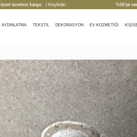
 ücretsiz kargo.
| Keşfedin
%50’ye varan in
AYDINLATMA
TEKSTİL
DEKORASYON
EV KOZMETİĞİ
KİŞİS