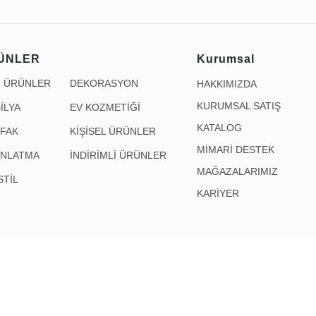
ÜNLER
Kurumsal
İ ÜRÜNLER
DEKORASYON
HAKKIMIZDA
KURUMSAL SATIŞ
İLYA
EV KOZMETİĞİ
KATALOG
FAK
KİŞİSEL ÜRÜNLER
MİMARİ DESTEK
INLATMA
İNDİRİMLİ ÜRÜNLER
MAĞAZALARIMIZ
STİL
KARİYER