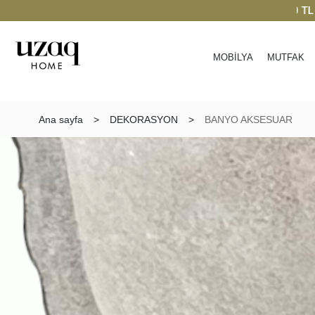
’ye varan indirim
| Keşfedin
2000 TL üzeri
MOBİLYA
MUTFAK
Ana sayfa
>
DEKORASYON
>
BANYO AKSESUAR