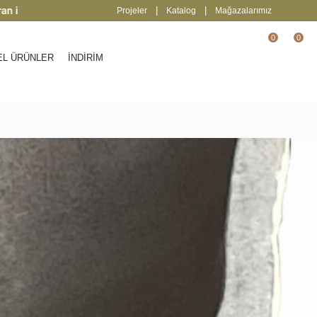
dirim
| Keşfedin
2000 TL üzeri ücretsiz ka
|
|
Projeler
Katalog
Mağazalarımız
0
0
EL ÜRÜNLER
İNDİRİM