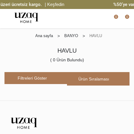
zeri ücretsiz kargo.
| Keşfedin
%50’ye var
0
0
Ana sayfa
>
BANYO
>
HAVLU
HAVLU
(
0
Ürün Bulundu)
Filtreleri Göster